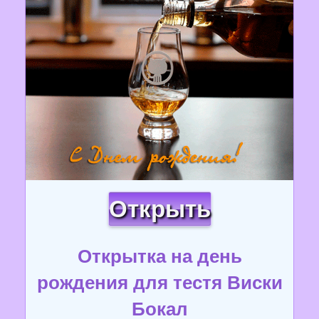
Открыть
Открытка на день
рождения для тестя Виски
Бокал