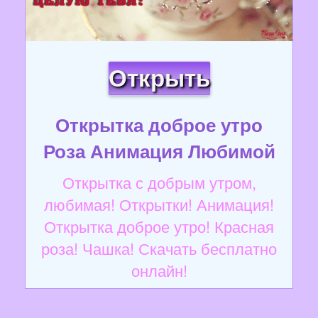
Открыть
Открытка доброе утро
Роза Анимация Любимой
Открытка с добрым утром,
любимая! Открытки! Анимация!
Открытка доброе утро! Красная
роза! Чашка! Скачать бесплатно
онлайн!