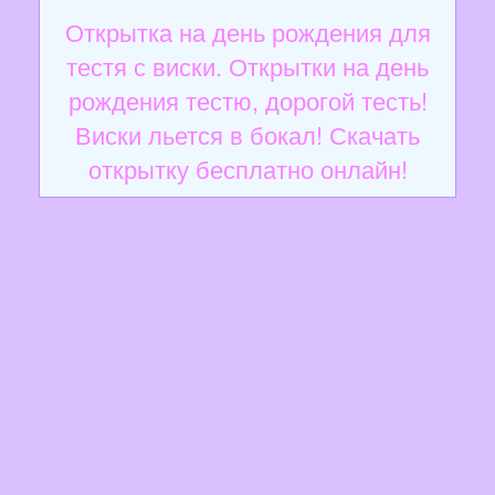
Открытка на день рождения для
тестя с виски. Открытки на день
рождения тестю, дорогой тесть!
Виски льется в бокал! Скачать
открытку бесплатно онлайн!