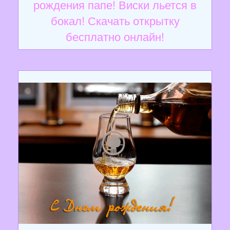
рождения папе! Виски льется в
бокал! Скачать открытку
бесплатно онлайн!