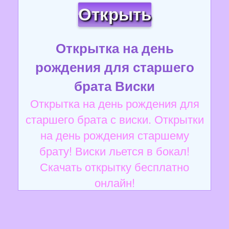
Открыть
Открытка на день
рождения для старшего
брата Виски
Открытка на день рождения для
старшего брата с виски. Открытки
на день рождения старшему
брату! Виски льется в бокал!
Скачать открытку бесплатно
онлайн!