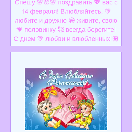
Спешу 🌸🌸🌸 поздравить 💖 вас с
14 февраля! Влюбляйтесь, 💚
любите и дружно 😁 живите, свою
💗 половинку 🥰 всегда берегите!
С днем 💚 любви и влюбленных!💟