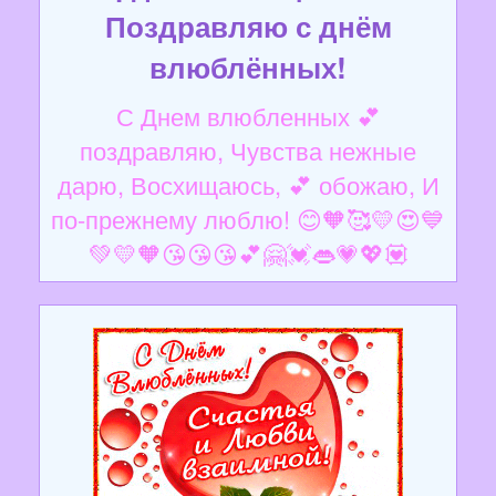
Поздравляю с днём
влюблённых!
С Днем влюбленных 💕
поздравляю, Чувства нежные
дарю, Восхищаюсь, 💕 обожаю, И
по-прежнему люблю! 😊🧡🥰💛😍💙
💚💛🧡😘😘😘💕🤗💓👄💗💖💟