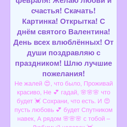
счастья! Скачать!
Картинка! Открытка! С
днём святого Валентина!
День всех влюблённых! От
души поздравляю с
праздником! Шлю лучшие
пожелания!
Не жалей 😍, что было, Проживай
красиво, Не 💕 гадай, 🌸🌸🌸 что
будет 💓 Сохрани, что есть. И 😍
пусть любовь 💕 будет Спутником
навек, А рядом 🌸🌸🌸 с тобой –
Любимый человек 💓.