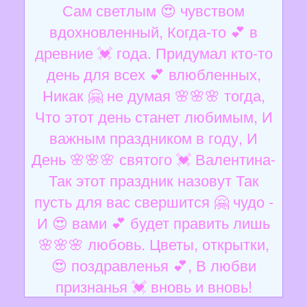
Сам светлым 😍 чувством
вдохновленный, Когда-то 💕 в
древние 💓 года. Придумал кто-то
день для всех 💕 влюбленных,
Никак 🤗 не думая 🌸🌸🌸 тогда,
Что этот день станет любимым, И
важным праздником в году, И
День 🌸🌸🌸 святого 💓 Валентина-
Так этот праздник назовут Так
пусть для вас свершится 🤗 чудо -
И 😍 вами 💕 будет править лишь
🌸🌸🌸 любовь. Цветы, открытки,
😍 поздравленья 💕, В любви
признанья 💓 вновь и вновь!