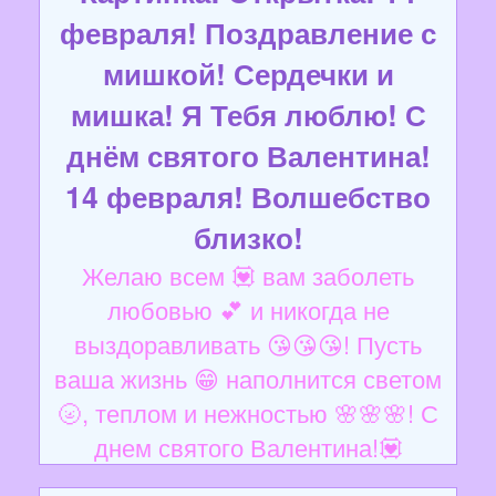
февраля! Поздравление с
мишкой! Сердечки и
мишка! Я Тебя люблю! С
днём святого Валентина!
14 февраля! Волшебство
близко!
Желаю всем 💟 вам заболеть
любовью 💕 и никогда не
выздоравливать 😘😘😘! Пусть
ваша жизнь 😁 наполнится светом
🌝, теплом и нежностью 🌸🌸🌸! С
днем святого Валентина!💟