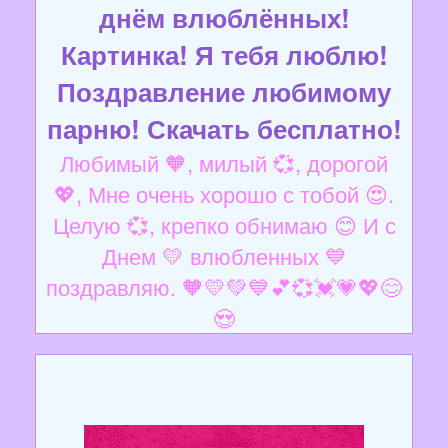
днём влюблённых!
Картинка! Я тебя люблю!
Поздравление любимому
парню! Скачать бесплатно!
Любимый 🧡, милый 💞, дорогой
💖, Мне очень хорошо с тобой 😍.
Целую 💞, крепко обнимаю 😊 И с
Днем 💛 влюбленных 💙
поздравляю. 🧡💛💚💙💕💞💓💗💖😊
😍