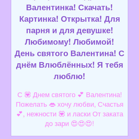
Валентинка! Скачать!
Картинка! Открытка! Для
парня и для девушке!
Любимому! Любимой!
День святого Валентина! С
днём Влюблённых! Я тебя
люблю!
С 💟 Днем святого 💕 Валентина!
Пожелать 👄 хочу любви, Счастья
💕, нежности 💟 и ласки От заката
до зари 😍😍😍!