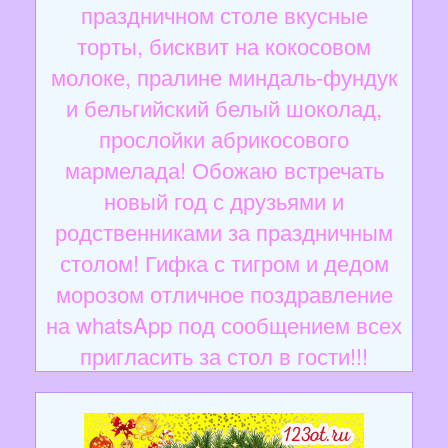
праздничном столе вкусные
торты, бисквит на кокосовом
молоке, пралине миндаль-фундук
и бельгийский белый шоколад,
прослойки абрикосового
мармелада! Обожаю встречать
новый год с друзьями и
родственниками за праздничным
столом! Гифка с тигром и дедом
морозом отличное поздравление
на whatsApp под сообщением всех
пригласить за стол в гости!!!