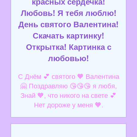
красных сердечка!
Любовь! Я тебя люблю!
День святого Валентина!
Скачать картинку!
Открытка! Картинка с
любовью!
С Днём 💕 святого 🧡 Валентина
🤗 Поздравляю 😘😘😘 я любя,
Знай 🧡, что никого на свете 💕
Нет дороже у меня 🧡.