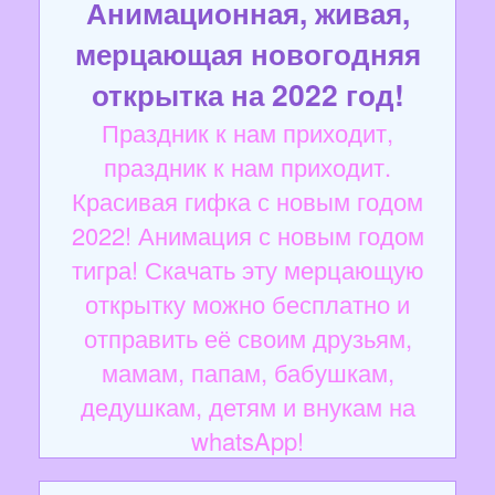
Анимационная, живая,
мерцающая новогодняя
открытка на 2022 год!
Праздник к нам приходит,
праздник к нам приходит.
Красивая гифка с новым годом
2022! Анимация с новым годом
тигра! Скачать эту мерцающую
открытку можно бесплатно и
отправить её своим друзьям,
мамам, папам, бабушкам,
дедушкам, детям и внукам на
whatsApp!