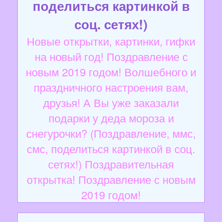
поделиться картинкой в
соц. сетях!)
Новые открытки, картинки, гифки
на новый год! Поздравление с
новым 2019 годом! Волшебного и
праздничного настроения вам,
друзья! А Вы уже заказали
подарки у деда мороза и
снегурочки? (Поздравление, ммс,
смс, поделиться картинкой в соц.
сетях!) Поздравительная
открытка! Поздравление с новым
2019 годом!