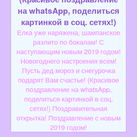
на whatsApp, поделиться
картинкой в соц. сетях!)
Елка уже наряжена, шампанское
разлито по бокалам! С
наступающим новым 2019 годом!
Новогоднего настроения всем!
Пусть дед мороз и снегурочка
подарят Вам счастье! (Красивое
поздравление на whatsApp,
поделиться картинкой в соц.
сетях!) Поздравительная
открытка! Поздравление с новым
2019 годом!