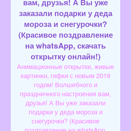
вам, друзья! А Вы уже
заказали подарки у деда
мороза и снегурочки?
(Красивое поздравление
на whatsApp, скачать
открытку онлайн!)
Анимационные открытки, живые
картинки, гифки с новым 2019
годом! Волшебного и
праздничного настроения вам,
друзья! А Вы уже заказали
подарки у деда мороза и
снегурочки? (Красивое
поздравление на whatsApp,