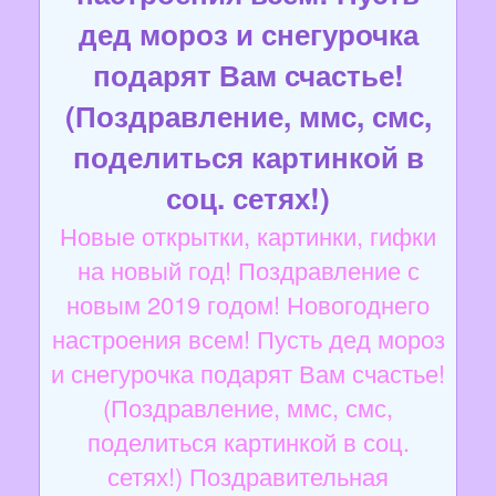
дед мороз и снегурочка
подарят Вам счастье!
(Поздравление, ммс, смс,
поделиться картинкой в
соц. сетях!)
Новые открытки, картинки, гифки
на новый год! Поздравление с
новым 2019 годом! Новогоднего
настроения всем! Пусть дед мороз
и снегурочка подарят Вам счастье!
(Поздравление, ммс, смс,
поделиться картинкой в соц.
сетях!) Поздравительная