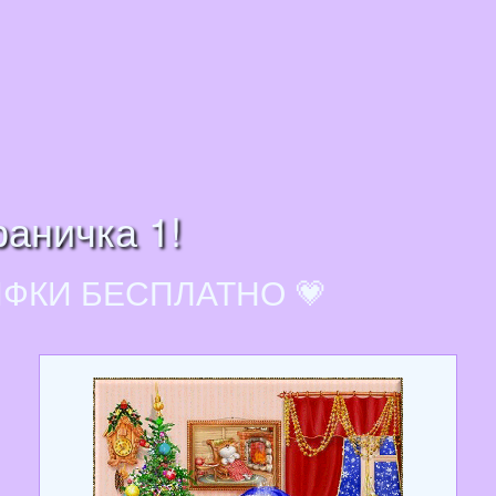
раничка 1!
ИФКИ БЕСПЛАТНО 💗