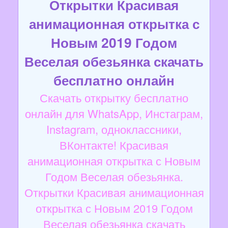
Открытки Красивая
анимационная открытка с
Новым 2019 Годом
Веселая обезьянка скачать
бесплатно онлайн
Скачать открытку бесплатно
онлайн для WhatsApp, Инстаграм,
Instagram, одноклассники,
ВКонтакте! Красивая
анимационная открытка с Новым
Годом Веселая обезьянка.
Открытки Красивая анимационная
открытка с Новым 2019 Годом
Веселая обезьянка скачать