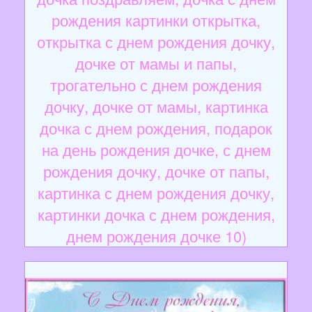
рождения картинки открытка,
открытка с днем рождения дочку,
дочке от мамы и папы,
трогательно с днем рождения
дочку, дочке от мамы, картинка
дочка с днем рождения, подарок
на день рождения дочке, с днем
рождения дочку, дочке от папы,
картинка с днем рождения дочку,
картинки дочка с днем рождения,
днем рождения дочке 10)