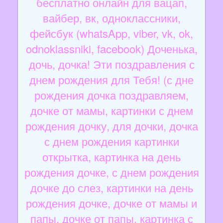
бесплатно онлайн для вацап,
вайбер, вк, одноклассники,
фейсбук (whatsApp, viber, vk, ok,
odnoklassniki, facebook) Доченька,
дочь, дочка! Эти поздравления с
днем рождения для Тебя! (с дне
рождения дочка поздравляем,
дочке от мамы, картинки с днем
рождения дочку, для дочки, дочка
с днем рождения картинки
открытка, картинка на день
рождения дочке, с днем рождения
дочке до слез, картинки на день
рождения дочке, дочке от мамы и
папы, дочке от папы, картинка с