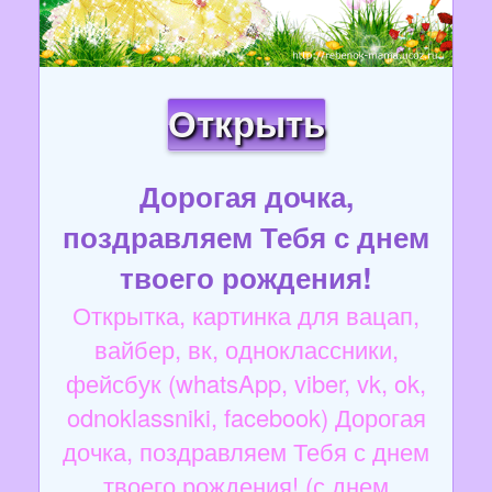
Открыть
Дорогая дочка,
поздравляем Тебя с днем
твоего рождения!
Открытка, картинка для вацап,
вайбер, вк, одноклассники,
фейсбук (whatsApp, viber, vk, ok,
odnoklassniki, facebook) Дорогая
дочка, поздравляем Тебя с днем
твоего рождения! (с днем