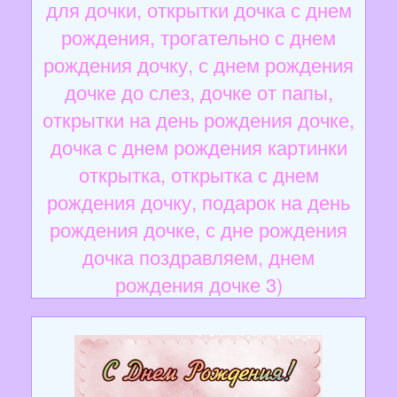
для дочки, открытки дочка с днем
рождения, трогательно с днем
рождения дочку, с днем рождения
дочке до слез, дочке от папы,
открытки на день рождения дочке,
дочка с днем рождения картинки
открытка, открытка с днем
рождения дочку, подарок на день
рождения дочке, с дне рождения
дочка поздравляем, днем
рождения дочке 3)