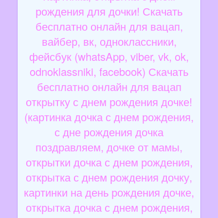
рождения для дочки! Скачать
бесплатно онлайн для вацап,
вайбер, вк, одноклассники,
фейсбук (whatsApp, viber, vk, ok,
odnoklassniki, facebook) Скачать
бесплатно онлайн для вацап
открытку с днем рождения дочке!
(картинка дочка с днем рождения,
с дне рождения дочка
поздравляем, дочке от мамы,
открытки дочка с днем рождения,
открытка с днем рождения дочку,
картинки на день рождения дочке,
открытка дочка с днем рождения,