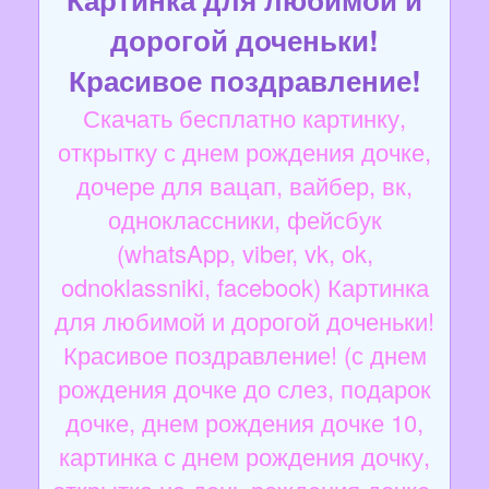
дорогой доченьки!
Красивое поздравление!
Скачать бесплатно картинку,
открытку с днем рождения дочке,
дочере для вацап, вайбер, вк,
одноклассники, фейсбук
(whatsApp, viber, vk, ok,
odnoklassniki, facebook) Картинка
для любимой и дорогой доченьки!
Красивое поздравление! (с днем
рождения дочке до слез, подарок
дочке, днем рождения дочке 10,
картинка с днем рождения дочку,