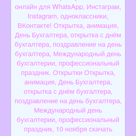
онлайн для WhatsApp, Инстаграм,
Instagram, одноклассники,
ВКонтакте! Открытка, анимация,
День Бухгалтера, открытка с днём
бухгалтера, поздравление на день
бухгалтера, Международный день
бухгалтерии, профессиональный
праздник. Открытки Открытка,
анимация, День Бухгалтера,
открытка с днём бухгалтера,
поздравление на день бухгалтера,
Международный день
бухгалтерии, профессиональный
праздник, 10 ноября скачать