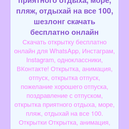
пляж, отдыхай на все 100,
шезлонг скачать
бесплатно онлайн
Скачать открытку бесплатно
онлайн для WhatsApp, Инстаграм,
Instagram, одноклассники,
ВКонтакте! Открытка, анимация,
отпуск, открытка отпуск,
пожелание хорошего отпуска,
поздравление с отпуском,
открытка приятного отдыха, море,
пляж, отдыхай на все 100.
Открытки Открытка, анимация,