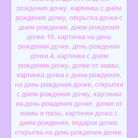
рождения дочку, картинка с днем
рождения дочку, открытка дочка с
днем рождения, днем рождения
дочке 10, картинка на день
рождения дочке, день рождения
дочки 4, картинки с днем
рождения дочку, дочке от мамы,
картинка дочка с днем рождения,
на день рождения дочке, открытки
с днем рождения дочку, картинки
на день рождения дочке, дочке от
мамы и папы, картинки дочка с
днем рождения, подарок дочке,
открытка на день рождения дочке,