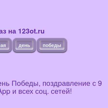
з на 123ot.ru
ая
день
победы
День Победы, поздравление с 9
p и всех соц. сетей!