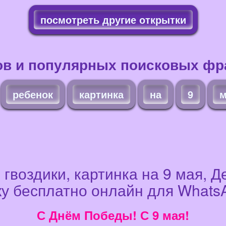
посмотреть другие открытки
ов и популярных поисковых фра
ребенок
картинка
на
9
м
 гвоздики, картинка на 9 мая, 
ку бесплатно онлайн для WhatsAp
С Днём Победы! С 9 мая!