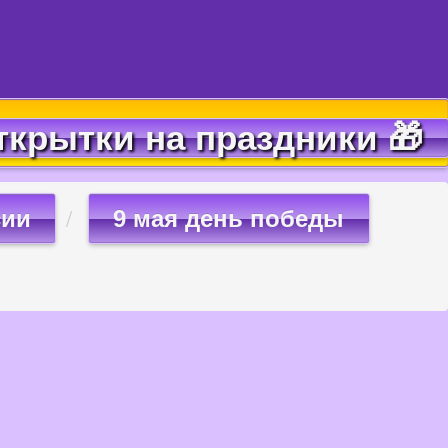
ткрытки на праздники 🎁
сии
9 мая день победы