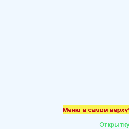
Меню в самом верху☝
Открытку