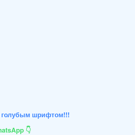
 голубым шрифтом!!!
atsApp 👇