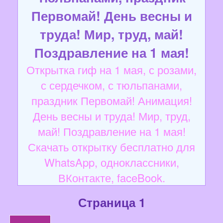
Первомай! День весны и
труда! Мир, труд, май!
Поздравление на 1 мая!
Открытка гиф на 1 мая, с розами,
с сердечком, с тюльпанами,
праздник Первомай! Анимация!
День весны и труда! Мир, труд,
май! Поздравление на 1 мая!
Скачать открытку бесплатно для
WhatsApp, одноклассники,
ВКонтакте, faceBook.
Страница 1