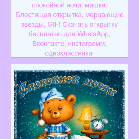
спокойной ночи, мишка.
Блестящая открытка, мерцающие
звезды, GIF! Скачать открытку
бесплатно для WhatsApp,
Вконтакте, инстаграмм,
одноклассники!