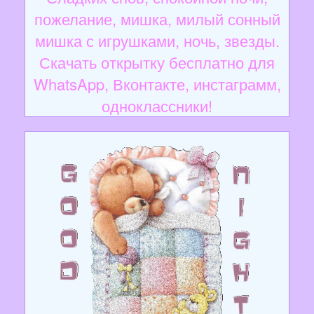
пожелание, мишка, милый сонный
мишка с игрушками, ночь, звезды.
Скачать открытку бесплатно для
WhatsApp, Вконтакте, инстаграмм,
одноклассники!