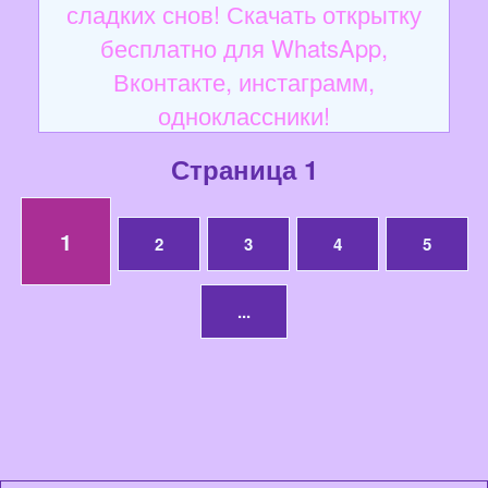
сладких снов! Скачать открытку
бесплатно для WhatsApp,
Вконтакте, инстаграмм,
одноклассники!
Страница 1
1
2
3
4
5
...