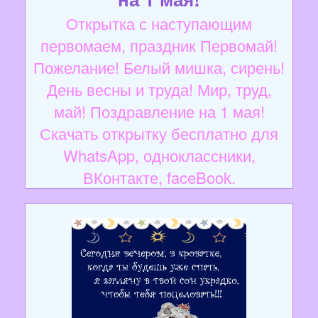
Открытка с наступающим
первомаем, праздник Первомай!
Пожелание! Белый мишка, сирень!
День весны и труда! Мир, труд,
май! Поздравление на 1 мая!
Скачать открытку бесплатно для
WhatsApp, одноклассники,
ВКонтакте, faceBook.