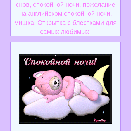
снов, спокойной ночи, пожелание
на английском спокойной ночи,
мишка. Открытка с блестками для
самых любимых!