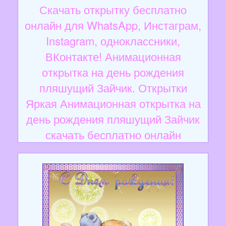
Скачать открытку бесплатно
онлайн для WhatsApp, Инстаграм,
Instagram, одноклассники,
ВКонтакте! Анимационная
открытка на день рождения
пляшущий Зайчик. Открытки
Яркая Анимационная открытка на
день рождения пляшущий Зайчик
скачать бесплатно онлайн