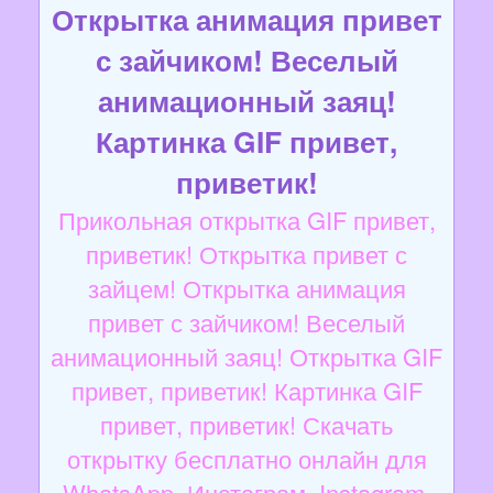
Открытка анимация привет
с зайчиком! Веселый
анимационный заяц!
Картинка GIF привет,
приветик!
Прикольная открытка GIF привет,
приветик! Открытка привет с
зайцем! Открытка анимация
привет с зайчиком! Веселый
анимационный заяц! Открытка GIF
привет, приветик! Картинка GIF
привет, приветик! Скачать
открытку бесплатно онлайн для
WhatsApp, Инстаграм, Instagram,