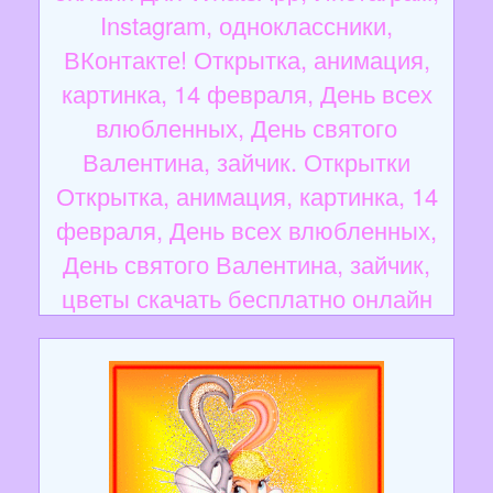
Instagram, одноклассники,
ВКонтакте! Открытка, анимация,
картинка, 14 февраля, День всех
влюбленных, День святого
Валентина, зайчик. Открытки
Открытка, анимация, картинка, 14
февраля, День всех влюбленных,
День святого Валентина, зайчик,
цветы скачать бесплатно онлайн