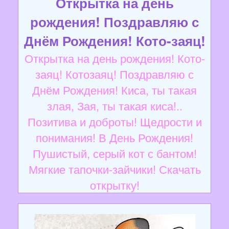
Открытка на день
рождения! Поздравляю с
Днём Рождения! Кото-заяц!
Открытка на день рождения! Кото-
заяц! Котозаяц! Поздравляю с
Днём Рождения! Киса, ты такая
злая, Зая, ты такая киса!..
Позитива и доброты! Щедрости и
понимания! В День Рождения!
Пушистый, серый кот с бантом!
Мягкие тапочки-зайчики! Скачать
открытку!