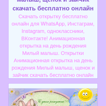
скачать бесплатно онлайн
Скачать открытку бесплатно
онлайн для WhatsApp, Инстаграм,
Instagram, одноклассники,
ВКонтакте! Анимационная
открытка на день рождения
Милый малыш. Открытки
Анимационная открытка на день
рождения Милый малыш, щенок и
зайчик скачать бесплатно онлайн