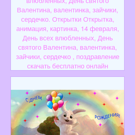
влюбленных, День святого
Валентина, валентинка, зайчики,
сердечко. Открытки Открытка,
анимация, картинка, 14 февраля,
День всех влюбленных, День
святого Валентина, валентинка,
зайчики, сердечко , поздравление
скачать бесплатно онлайн