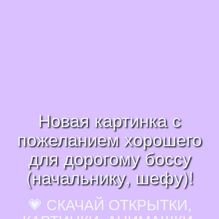
Новая картинка с
пожеланием хорошего
для дорогому боссу
(начальнику, шефу)!
💗 СКАЧАЙ ОТКРЫТКИ,