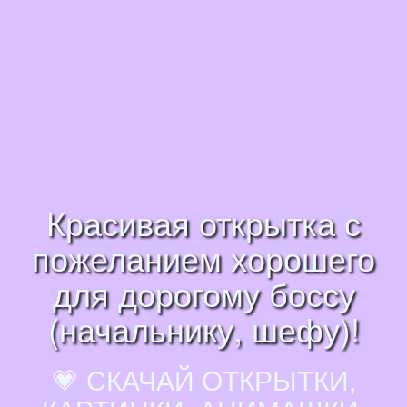
Красивая открытка с
пожеланием хорошего
для дорогому боссу
(начальнику, шефу)!
💗 СКАЧАЙ ОТКРЫТКИ,