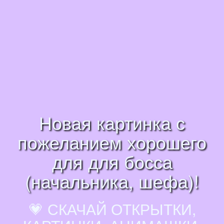
Новая картинка с
пожеланием хорошего
для для босса
(начальника, шефа)!
💗 СКАЧАЙ ОТКРЫТКИ,