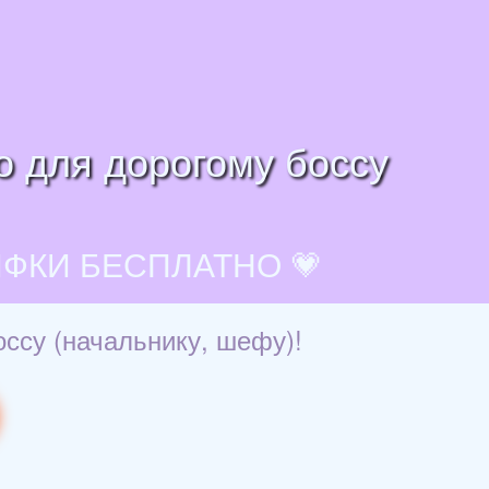
о для дорогому боссу
ИФКИ БЕСПЛАТНО 💗
ссу (начальнику, шефу)!