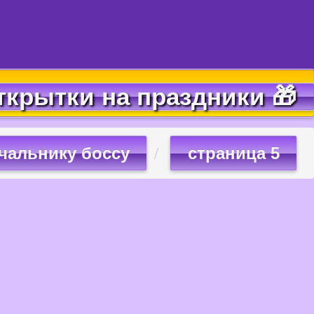
ткрытки на праздники 🎁
чальнику боссу
страница 5