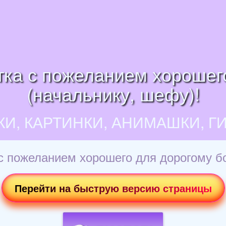
ка с пожеланием хорошег
(начальнику, шефу)!
КИ, КАРТИНКИ, АНИМАШКИ, Г
с пожеланием хорошего для дорогому бо
Перейти на быструю версию страницы