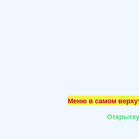
Меню в самом верху☝
Открытку