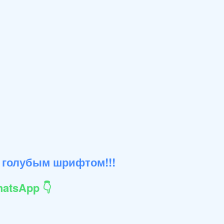
 голубым шрифтом!!!
atsApp 👇