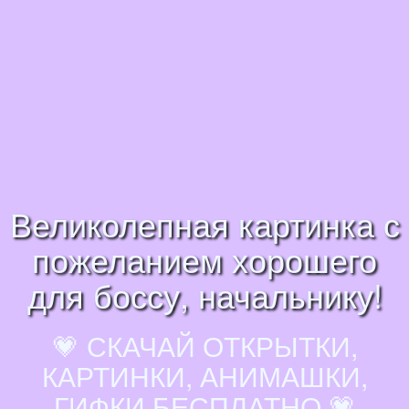
Великолепная картинка с
пожеланием хорошего
для боссу, начальнику!
💗 СКАЧАЙ ОТКРЫТКИ,
КАРТИНКИ, АНИМАШКИ,
ГИФКИ БЕСПЛАТНО 💗