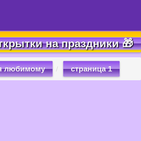
ткрытки на праздники 🎁
я любимому
страница 1