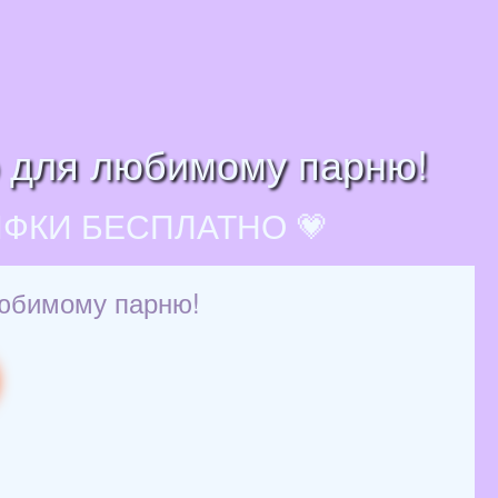
о для любимому парню!
ИФКИ БЕСПЛАТНО 💗
любимому парню!