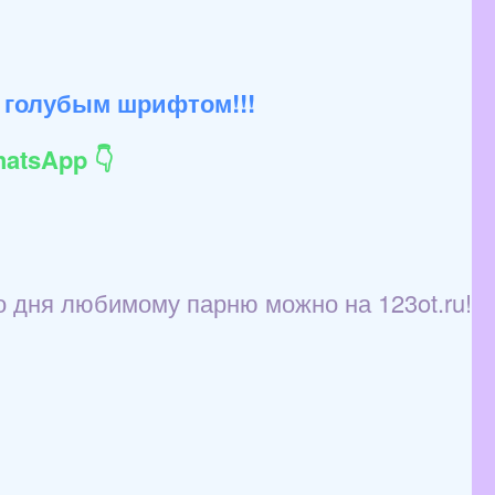
 голубым шрифтом!!!
atsApp 👇
о дня любимому парню можно на 123ot.ru!