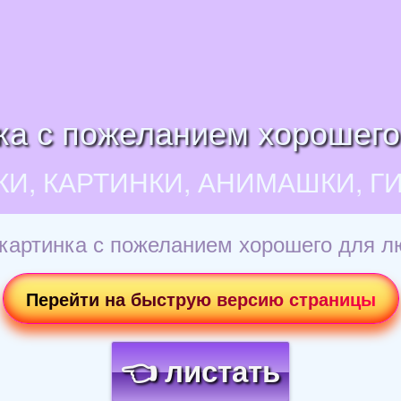
ка с пожеланием хорошег
КИ, КАРТИНКИ, АНИМАШКИ, Г
картинка с пожеланием хорошего для 
Перейти на быструю версию страницы
👈 листать