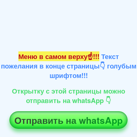
Меню в самом верху☝!!!
Текст
пожелания в конце страницы👇 голубым
шрифтом!!!
Открытку с этой страницы можно
отправить на whatsApp 👇
Отправить на whatsApp