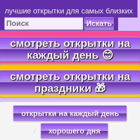
лучшие открытки для самых близких
Искать
смотреть открытки на
каждый день 😊
смотреть открытки на
праздники 🎁
открытки на каждый день
хорошего дня