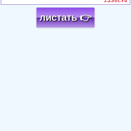
листать 👉