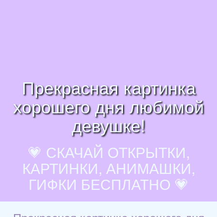
Прекрасная картинка
хорошего дня любимой
девушке!
💗 СКАЧАЙ ОТКРЫТКИ,
КАРТИНКИ, АНИМАШКИ,
ГИФКИ БЕСПЛАТНО 💗