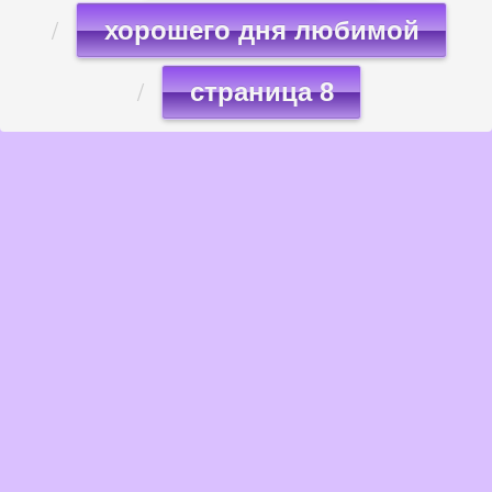
хорошего дня любимой
страница 8