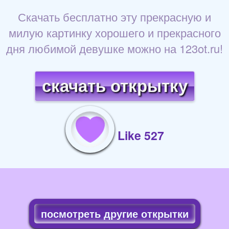
Скачать бесплатно эту прекрасную и
милую картинку хорошего и прекрасного
дня любимой девушке можно на 123ot.ru!
скачать открытку
Like 527
посмотреть другие открытки