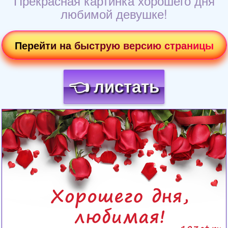
Прекрасная картинка хорошего дня
любимой девушке!
Перейти на быструю версию страницы
👈 листать
Загрузка картинки...