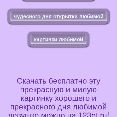
чудесного дня открытки любимой
картинки любимой
Скачать бесплатно эту
прекрасную и милую
картинку хорошего и
прекрасного дня любимой
девушке можно на 123ot.ru!