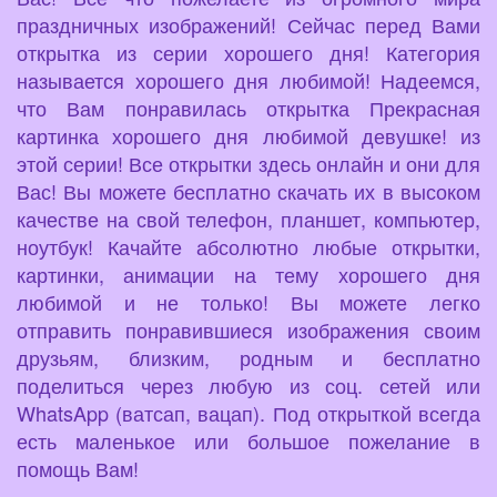
праздничных изображений! Сейчас перед Вами
открытка из серии хорошего дня! Категория
называется хорошего дня любимой! Надеемся,
что Вам понравилась открытка Прекрасная
картинка хорошего дня любимой девушке! из
этой серии! Все открытки здесь онлайн и они для
Вас! Вы можете бесплатно скачать их в высоком
качестве на свой телефон, планшет, компьютер,
ноутбук! Качайте абсолютно любые открытки,
картинки, анимации на тему хорошего дня
любимой и не только! Вы можете легко
отправить понравившиеся изображения своим
друзьям, близким, родным и бесплатно
поделиться через любую из соц. сетей или
WhatsApp (ватсап, вацап). Под открыткой всегда
есть маленькое или большое пожелание в
помощь Вам!