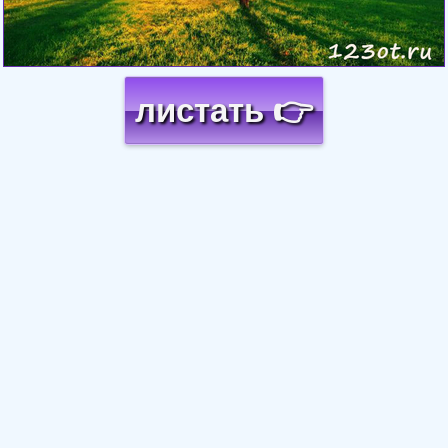
листать 👉