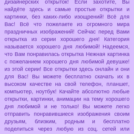
дизайнерских открыток! Если захотите, Вы
найдёте здесь и самые простые открытки и
картинки, без каких-либо изощрений! Всё для
Вас! Всё что пожелаете из огромного мира
праздничных изображений! Сейчас перед Вами
открытка из серии хорошего дня! Категория
называется хорошего дня любимой! Надеемся,
что Вам понравилась открытка Нежная картинка
с пожеланием хорошего дня любимой девушке!
из этой серии! Все открытки здесь онлайн и они
для Вас! Вы можете бесплатно скачать их в
высоком качестве на свой телефон, планшет,
компьютер, ноутбук! Качайте абсолютно любые
открытки, картинки, анимации на тему хорошего
дня любимой и не только! Вы можете легко
отправить понравившиеся изображения своим
друзьям, близким, родным и бесплатно
поделиться через любую из соц. сетей или