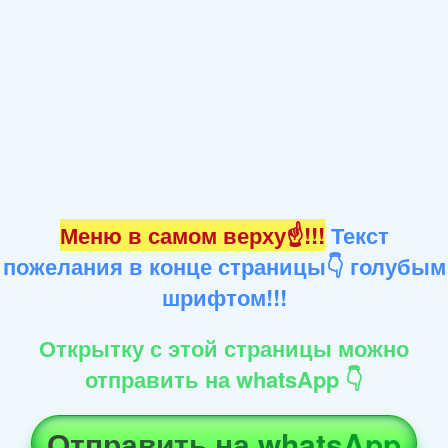
Меню в самом верху☝!!!
Текст
пожелания в конце страницы👇 голубым
шрифтом!!!
Открытку с этой страницы можно
отправить на whatsApp 👇
Отправить на whatsApp