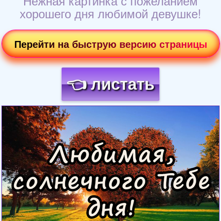
Нежная картинка с пожеланием
хорошего дня любимой девушке!
Перейти на быструю версию страницы
👈 листать
Загрузка картинки...