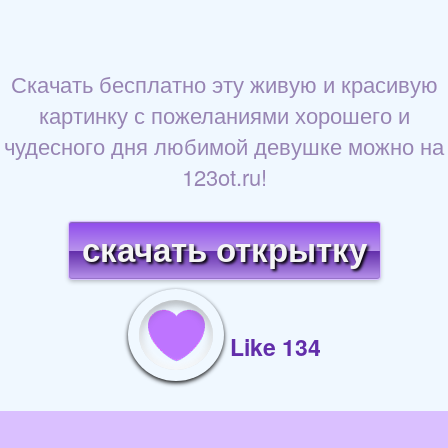
Скачать бесплатно эту живую и красивую
картинку с пожеланиями хорошего и
чудесного дня любимой девушке можно на
123ot.ru!
скачать открытку
Like 134