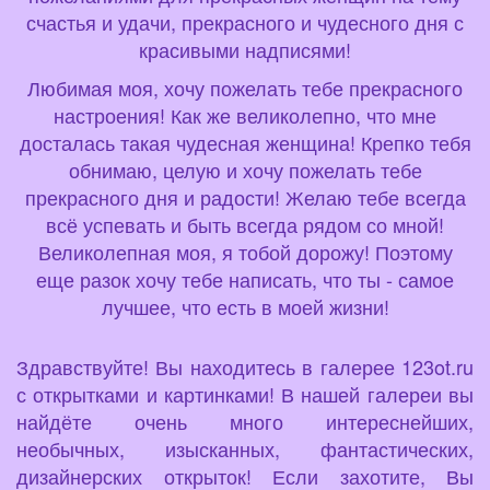
счастья и удачи, прекрасного и чудесного дня с
красивыми надписями!
Любимая моя, хочу пожелать тебе прекрасного
настроения! Как же великолепно, что мне
досталась такая чудесная женщина! Крепко тебя
обнимаю, целую и хочу пожелать тебе
прекрасного дня и радости! Желаю тебе всегда
всё успевать и быть всегда рядом со мной!
Великолепная моя, я тобой дорожу! Поэтому
еще разок хочу тебе написать, что ты - самое
лучшее, что есть в моей жизни!
Здравствуйте! Вы находитесь в галерее 123ot.ru
с открытками и картинками! В нашей галереи вы
найдёте очень много интереснейших,
необычных, изысканных, фантастических,
дизайнерских открыток! Если захотите, Вы