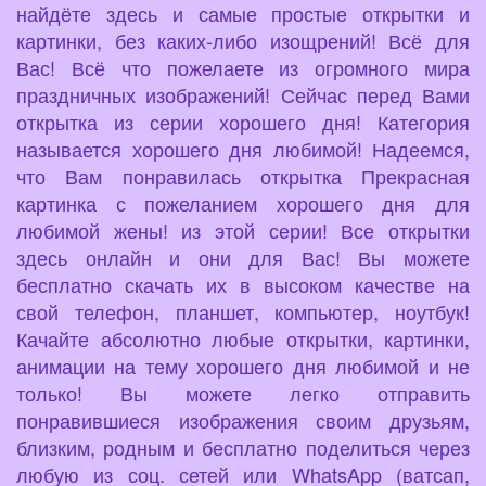
найдёте здесь и самые простые открытки и
картинки, без каких-либо изощрений! Всё для
Вас! Всё что пожелаете из огромного мира
праздничных изображений! Сейчас перед Вами
открытка из серии хорошего дня! Категория
называется хорошего дня любимой! Надеемся,
что Вам понравилась открытка Прекрасная
картинка с пожеланием хорошего дня для
любимой жены! из этой серии! Все открытки
здесь онлайн и они для Вас! Вы можете
бесплатно скачать их в высоком качестве на
свой телефон, планшет, компьютер, ноутбук!
Качайте абсолютно любые открытки, картинки,
анимации на тему хорошего дня любимой и не
только! Вы можете легко отправить
понравившиеся изображения своим друзьям,
близким, родным и бесплатно поделиться через
любую из соц. сетей или WhatsApp (ватсап,