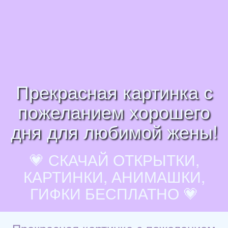
Прекрасная картинка с
пожеланием хорошего
дня для любимой жены!
💗 СКАЧАЙ ОТКРЫТКИ,
КАРТИНКИ, АНИМАШКИ,
ГИФКИ БЕСПЛАТНО 💗