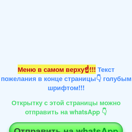
Меню в самом верху☝!!!
Текст
пожелания в конце страницы👇 голубым
шрифтом!!!
Открытку с этой страницы можно
отправить на whatsApp 👇
Отправить на whatsApp