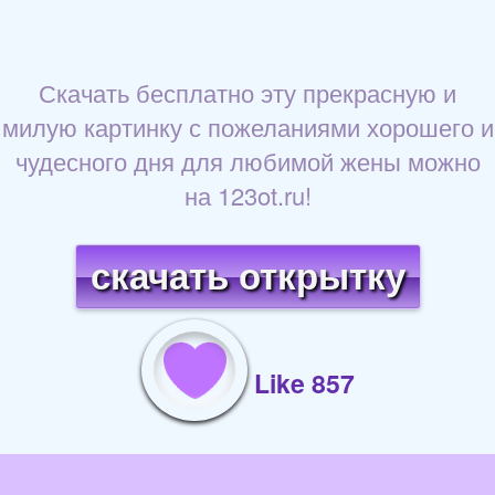
Скачать бесплатно эту прекрасную и
милую картинку с пожеланиями хорошего и
чудесного дня для любимой жены можно
на 123ot.ru!
скачать открытку
Like 857