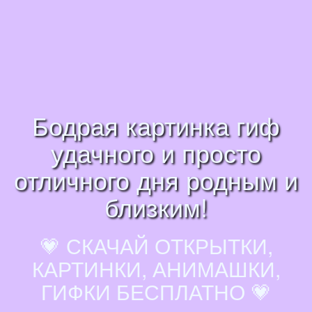
Бодрая картинка гиф
удачного и просто
отличного дня родным и
близким!
💗 СКАЧАЙ ОТКРЫТКИ,
КАРТИНКИ, АНИМАШКИ,
ГИФКИ БЕСПЛАТНО 💗