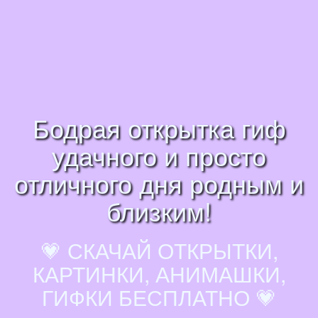
Бодрая открытка гиф
удачного и просто
отличного дня родным и
близким!
💗 СКАЧАЙ ОТКРЫТКИ,
КАРТИНКИ, АНИМАШКИ,
ГИФКИ БЕСПЛАТНО 💗