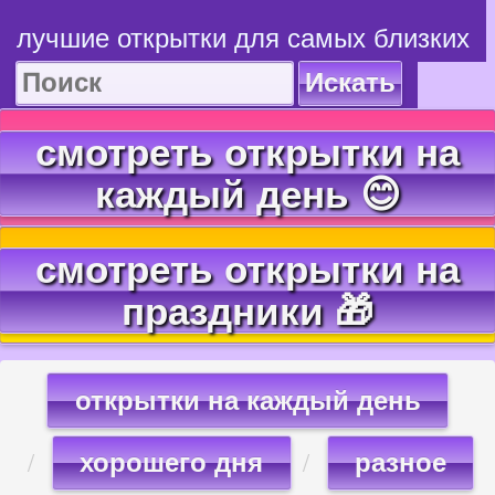
лучшие открытки для самых близких
Искать
смотреть открытки на
каждый день 😊
смотреть открытки на
праздники 🎁
открытки на каждый день
хорошего дня
разное