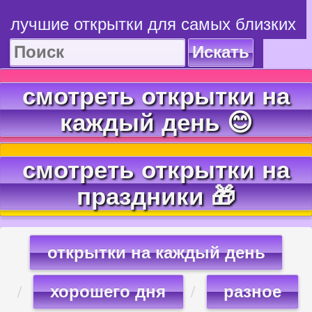
лучшие открытки для самых близких
Искать
смотреть открытки на
каждый день 😊
смотреть открытки на
праздники 🎁
открытки на каждый день
хорошего дня
разное