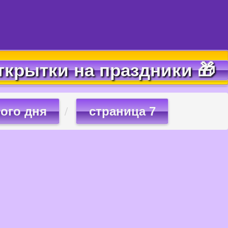
ткрытки на праздники 🎁
ого дня
страница 7