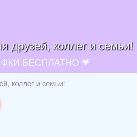
я друзей, коллег и семьи!
ИФКИ БЕСПЛАТНО 💗
ей, коллег и семьи!