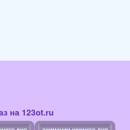
з на 123ot.ru
сного дня
анимации нежного дня