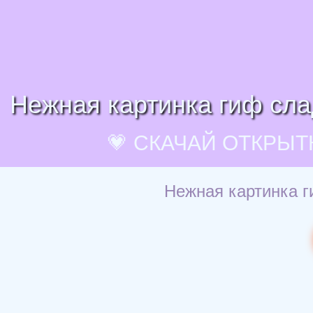
Нежная картинка гиф слад
💗 СКАЧАЙ ОТКРЫТ
Нежная картинка ги