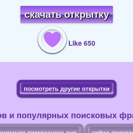
скачать открытку
Like 650
посмотреть другие открытки
ов и популярных поисковых фра
анимация прекрасного дня
гифка прекра