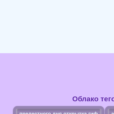
Облако тег
прелестного дня открытка гиф