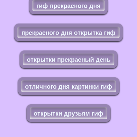
гиф прекрасного дня
прекрасного дня открытка гиф
открытки прекрасный день
отличного дня картинки гиф
открытки друзьям гиф