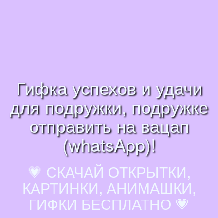
Гифка успехов и удачи
для подружки, подружке
отправить на вацап
(whatsApp)!
💗 СКАЧАЙ ОТКРЫТКИ,
КАРТИНКИ, АНИМАШКИ,
ГИФКИ БЕСПЛАТНО 💗