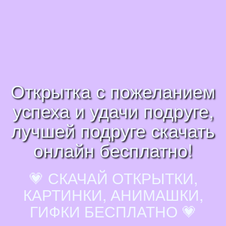
Открытка с пожеланием
успеха и удачи подруге,
лучшей подруге скачать
онлайн бесплатно!
💗 СКАЧАЙ ОТКРЫТКИ,
КАРТИНКИ, АНИМАШКИ,
ГИФКИ БЕСПЛАТНО 💗