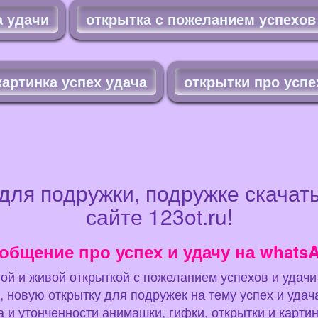
а удачи
открытка с пожеланием успехов
картинка успех удача
открытки про успе
 для подружки, подружке скачат
сайте 123ot.ru!
общение про успех и удачу на whatsAp
ой и живой открыткой с пожеланием успехов и удачи
 новую открытку для подружек на тему успех и удача
 и утонченности анимашки, гифки, открытки и карти