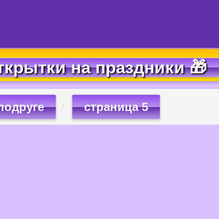
ткрытки на праздники 🎁
подруге
страница 5