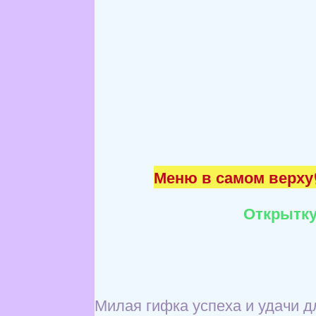
Меню в самом верху☝
Открытку
Милая гифка успеха и удачи д