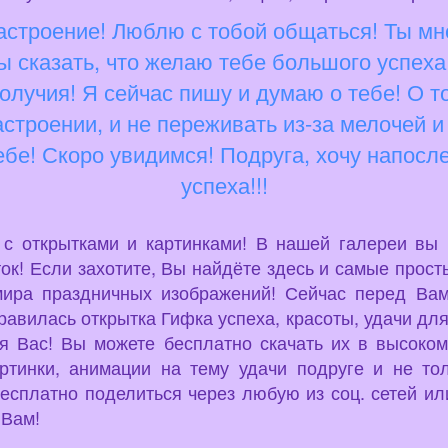
астроение! Люблю с тобой общаться! Ты мне 
ы сказать, что желаю тебе большого успеха
получия! Я сейчас пишу и думаю о тебе! О т
астроении, и не переживать из-за мелочей
тебе! Скоро увидимся! Подруга, хочу напосл
успеха!!!
u с открытками и картинками! В нашей галереи вы
ок! Если захотите, Вы найдёте здесь и самые просты
мира праздничных изображений! Сейчас перед Вами
равилась открытка Гифка успеха, красоты, удачи для
ля Вас! Вы можете бесплатно скачать их в высоком
артинки, анимации на тему удачи подруге и не то
есплатно поделиться через любую из соц. сетей или
 Вам!