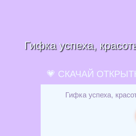
Гифка успеха, красот
💗 СКАЧАЙ ОТКРЫТ
Гифка успеха, красо