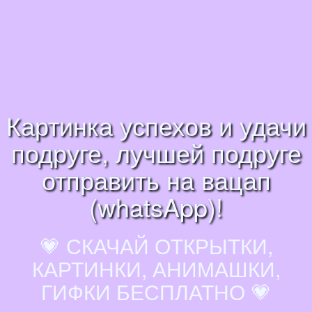
Картинка успехов и удачи
подруге, лучшей подруге
отправить на вацап
(whatsApp)!
💗 СКАЧАЙ ОТКРЫТКИ,
КАРТИНКИ, АНИМАШКИ,
ГИФКИ БЕСПЛАТНО 💗