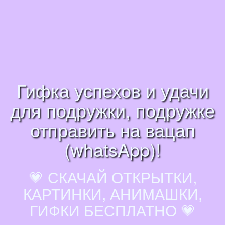
Гифка успехов и удачи
для подружки, подружке
отправить на вацап
(whatsApp)!
💗 СКАЧАЙ ОТКРЫТКИ,
КАРТИНКИ, АНИМАШКИ,
ГИФКИ БЕСПЛАТНО 💗