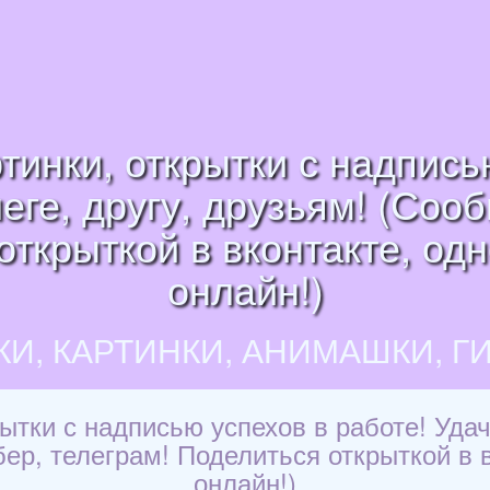
тинки, открытки с надпись
леге, другу, друзьям! (Соо
открыткой в вконтакте, од
онлайн!)
КИ, КАРТИНКИ, АНИМАШКИ, Г
ытки с надписью успехов в работе! Удачи
ер, телеграм! Поделиться открыткой в 
онлайн!)