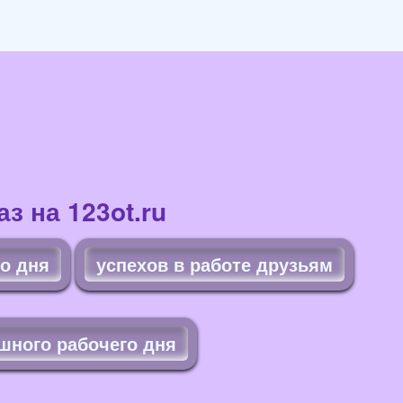
з на 123ot.ru
о дня
успехов в работе друзьям
шного рабочего дня