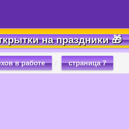
ткрытки на праздники 🎁
ехов в работе
страница 7