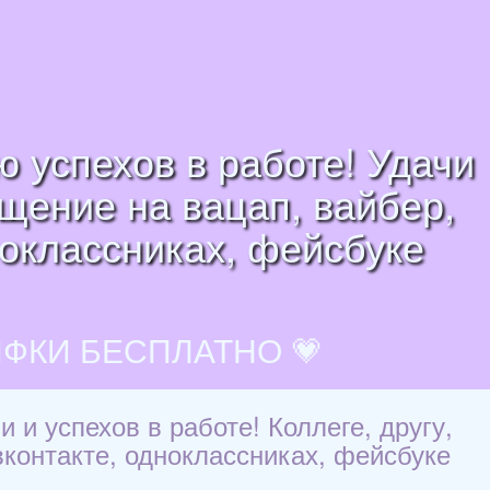
ю успехов в работе! Удачи
бщение на вацап, вайбер,
ноклассниках, фейсбуке
ИФКИ БЕСПЛАТНО 💗
 и успехов в работе! Коллеге, другу,
вконтакте, одноклассниках, фейсбуке