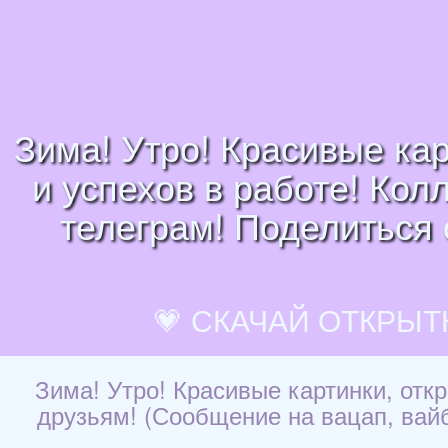
Зима! Утро! Красивые кар
и успехов в работе! Кол
телеграм! Поделиться 
💗 СКАЧАЙ ОТКРЫТ
Зима! Утро! Красивые картинки, откр
друзьям! (Сообщение на вацап, вайб