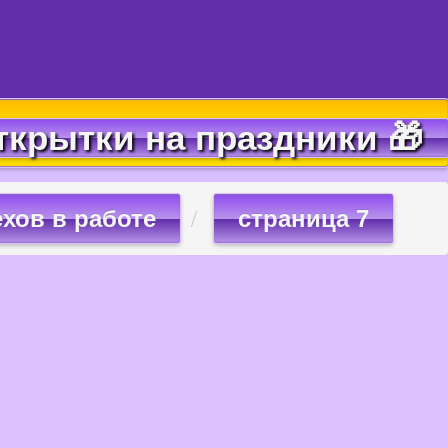
ткрытки на праздники 🎁
ехов в работе
страница 7