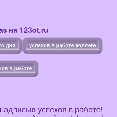
з на 123ot.ru
го дня
успехов в работе коллеге
хов в работе
 надписью успехов в работе!