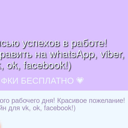
исью успехов в работе!
авить на whatsApp, viber,
 ok, facebook!)
ИФКИ БЕСПЛАТНО 💗
ного рабочего дня! Красивое пожелание!
н для vk, ok, facebook!)