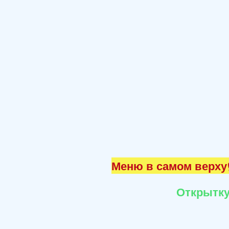
Меню в самом верху☝
Открытку