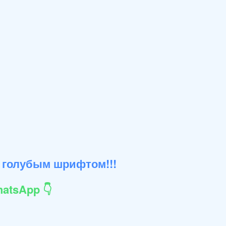
 голубым шрифтом!!!
atsApp 👇