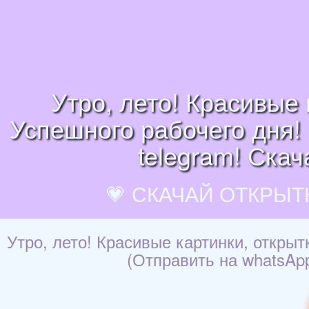
Утро, лето! Красивые 
Успешного рабочего дня! 
telegram! Скач
💗 СКАЧАЙ ОТКРЫТ
Утро, лето! Красивые картинки, открыт
(Отправить на whatsApp,