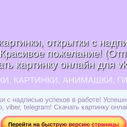
картинки, открытки с надп
Красивое пожелание! (Отпр
ать картинку онлайн для vk,
КИ, КАРТИНКИ, АНИМАШКИ, Г
ки с надписью успехов в работе! Успеш
 viber, telegram! Скачать картинку онлай
Перейти на быструю версию страницы