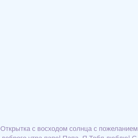
Открытка с восходом солнца с пожеланием
доброго утра папе! Папа, Я Тебя люблю! С