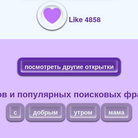
Like 4858
посмотреть другие открытки
ов и популярных поисковых фра
с
добрым
утром
мама