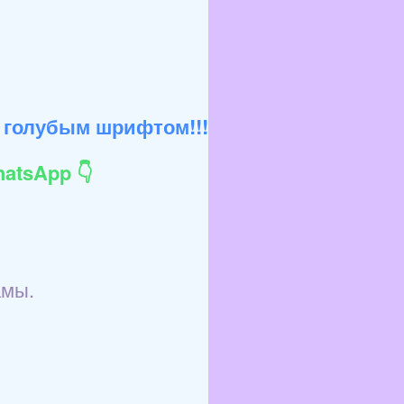
 голубым шрифтом!!!
atsApp 👇
амы.