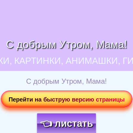
С добрым Утром, Мама!
КИ, КАРТИНКИ, АНИМАШКИ, Г
С добрым Утром, Мама!
Перейти на быструю версию страницы
👈 листать