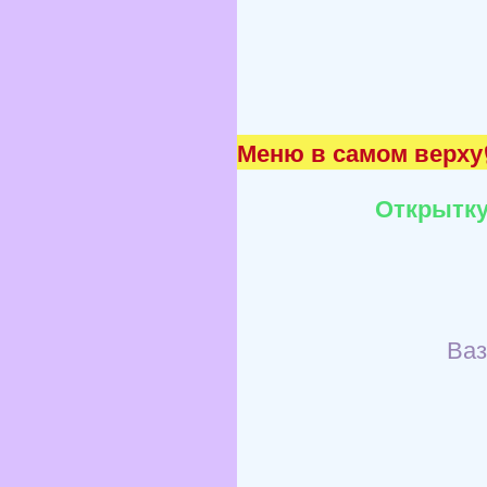
Меню в самом верху☝
Открытку
Ваз