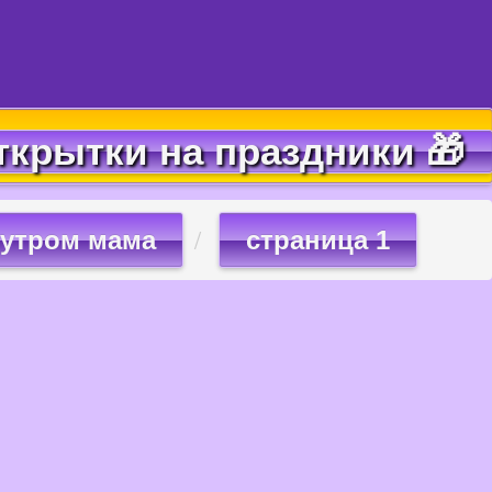
ткрытки на праздники 🎁
 утром мама
страница 1