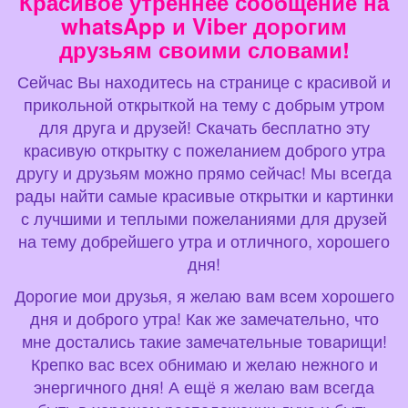
Красивое утреннее сообщение на
whatsApp и Viber дорогим
друзьям своими словами!
Сейчас Вы находитесь на странице с красивой и
прикольной открыткой на тему с добрым утром
для друга и друзей! Скачать бесплатно эту
красивую открытку с пожеланием доброго утра
другу и друзьям можно прямо сейчас! Мы всегда
рады найти самые красивые открытки и картинки
с лучшими и теплыми пожеланиями для друзей
на тему добрейшего утра и отличного, хорошего
дня!
Дорогие мои друзья, я желаю вам всем хорошего
дня и доброго утра! Как же замечательно, что
мне достались такие замечательные товарищи!
Крепко вас всех обнимаю и желаю нежного и
энергичного дня! А ещё я желаю вам всегда