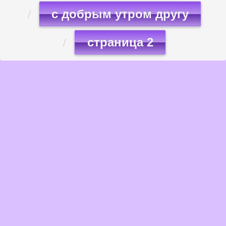
с добрым утром другу
страница 2