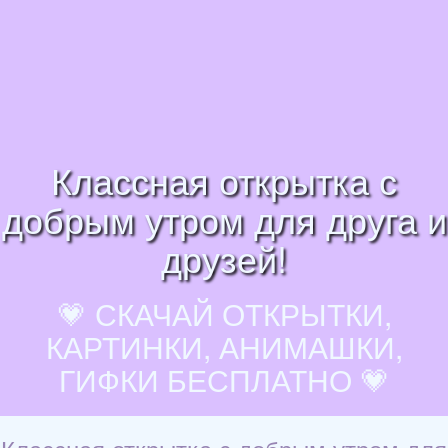
Классная открытка с
добрым утром для друга и
друзей!
💗 СКАЧАЙ ОТКРЫТКИ,
КАРТИНКИ, АНИМАШКИ,
ГИФКИ БЕСПЛАТНО 💗