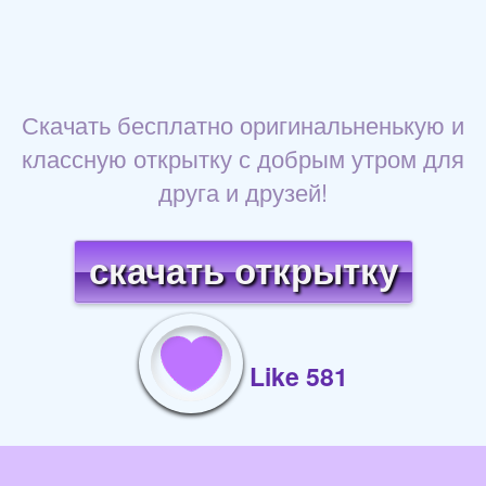
Скачать бесплатно оригинальненькую и
классную открытку с добрым утром для
друга и друзей!
скачать открытку
Like 581