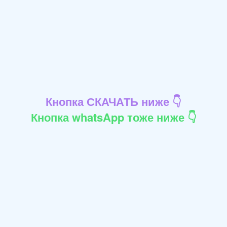
Кнопка СКАЧАТЬ ниже 👇
Кнопка whatsApp тоже ниже 👇