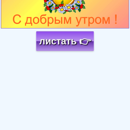
листать 👉