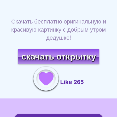
Скачать бесплатно оригинальную и
красивую картинку с добрым утром
дедушке!
скачать открытку
Like 265