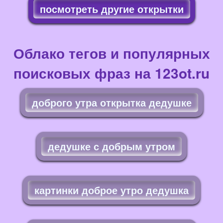
посмотреть другие открытки
Облако тегов и популярных
поисковых фраз на 123ot.ru
доброго утра открытка дедушке
дедушке с добрым утром
картинки доброе утро дедушка