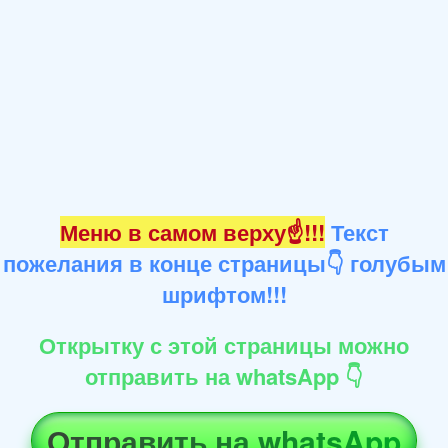
Меню в самом верху☝!!!
Текст
пожелания в конце страницы👇 голубым
шрифтом!!!
Открытку с этой страницы можно
отправить на whatsApp 👇
Отправить на whatsApp