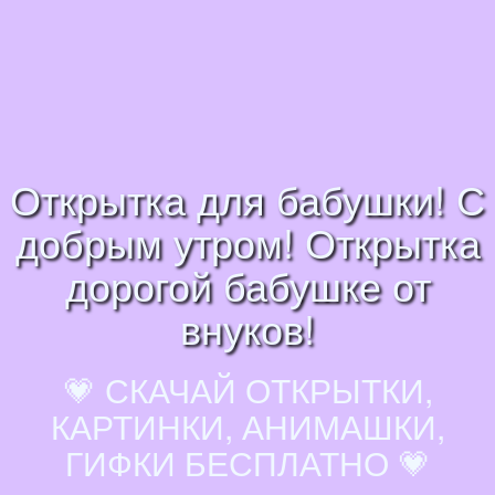
Открытка для бабушки! С
добрым утром! Открытка
дорогой бабушке от
внуков!
💗 СКАЧАЙ ОТКРЫТКИ,
КАРТИНКИ, АНИМАШКИ,
ГИФКИ БЕСПЛАТНО 💗