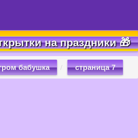
ткрытки на праздники 🎁
тром бабушка
страница 7