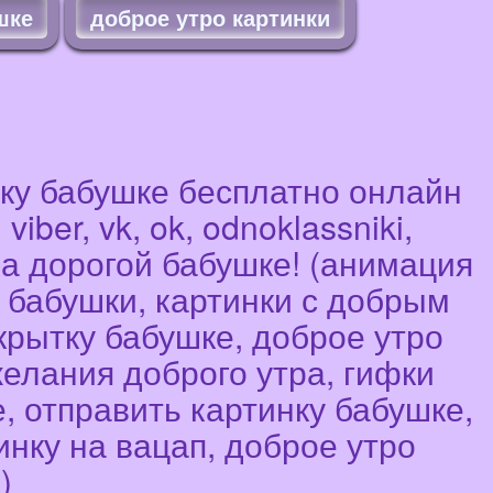
шке
доброе утро картинки
нку бабушке бесплатно онлайн
ber, vk, ok, odnoklassniki,
ка дорогой бабушке! (анимация
я бабушки, картинки с добрым
крытку бабушке, доброе утро
елания доброго утра, гифки
, отправить картинку бабушке,
инку на вацап, доброе утро
)