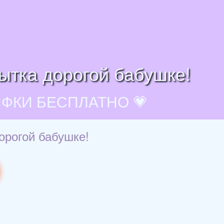
рытка дорогой бабушке!
ИФКИ БЕСПЛАТНО 💗
орогой бабушке!