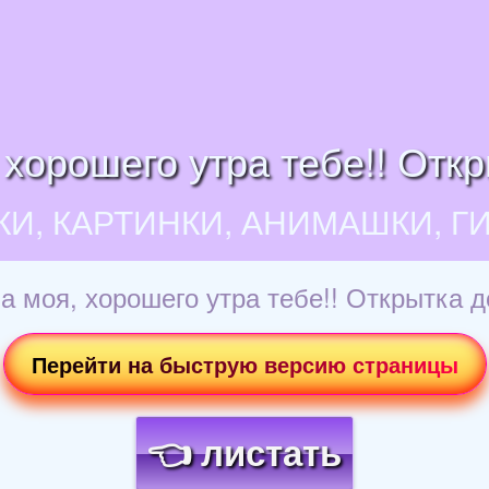
хорошего утра тебе!! Отк
КИ, КАРТИНКИ, АНИМАШКИ, Г
а моя, хорошего утра тебе!! Открытка д
Перейти на быструю версию страницы
👈 листать