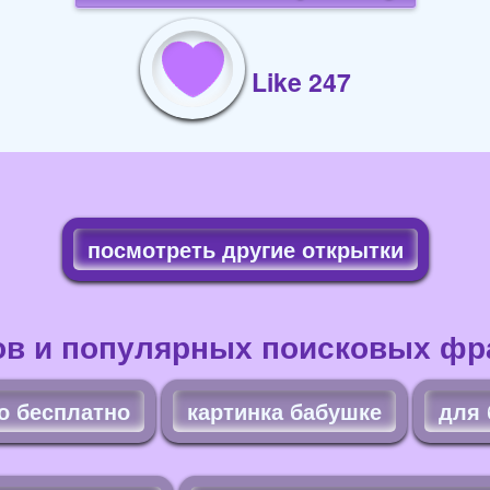
Like 247
посмотреть другие открытки
ов и популярных поисковых фра
о бесплатно
картинка бабушке
для 