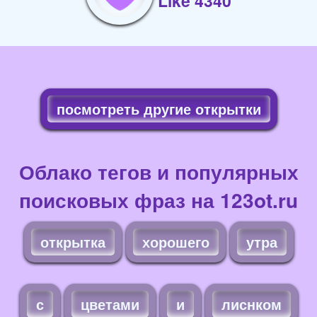
Like 4340
посмотреть другие открытки
Облако тегов и популярных
поисковых фраз на 123ot.ru
открытка
хорошего
утра
с
цветами
и
лиснком