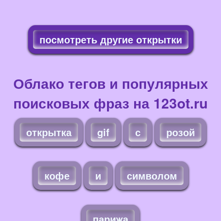
посмотреть другие открытки
Облако тегов и популярных
поисковых фраз на 123ot.ru
открытка
gif
с
розой
кофе
и
символом
парижа