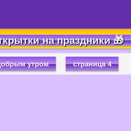
ткрытки на праздники 🎁
 добрым утром
страница 4