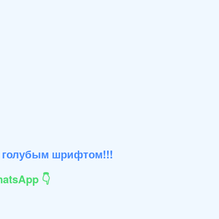
 голубым шрифтом!!!
atsApp 👇