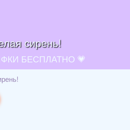
елая сирень!
ИФКИ БЕСПЛАТНО 💗
ирень!