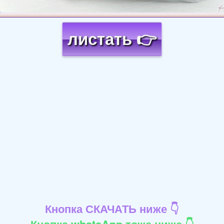
листать 👉
Кнопка СКАЧАТЬ ниже 👇
Кнопка whatsApp тоже ниже 👇