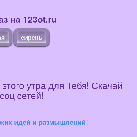
з на 123ot.ru
ая
сирень
этого утра для Тебя! Скачай
соц сетей!
!
вежих идей и размышлений!