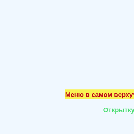
Меню в самом верху☝
Открытку