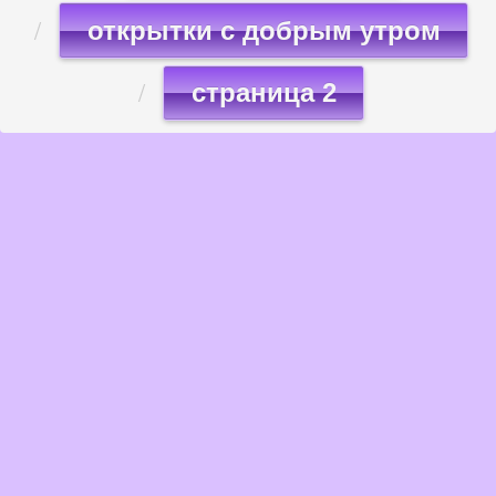
открытки с добрым утром
страница 2