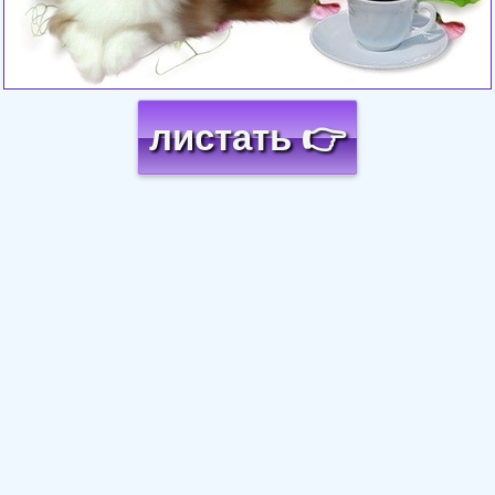
листать 👉