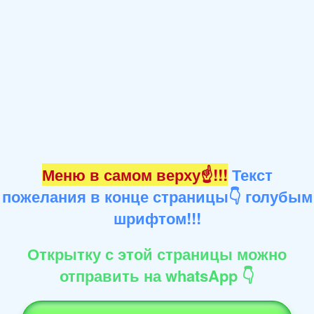
Меню в самом верху☝!!!
Текст
пожелания в конце страницы👇 голубым
шрифтом!!!
Открытку с этой страницы можно
отправить на whatsApp 👇