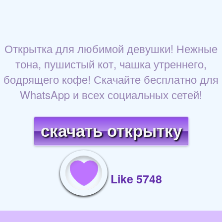
Открытка для любимой девушки! Нежные
тона, пушистый кот, чашка утреннего,
бодрящего кофе! Скачайте бесплатно для
WhatsApp и всех социальных сетей!
скачать открытку
Like 5748