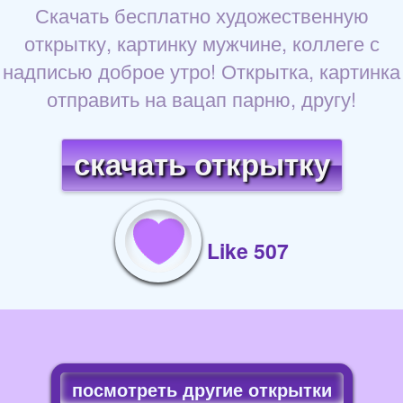
Скачать бесплатно художественную
открытку, картинку мужчине, коллеге с
надписью доброе утро! Открытка, картинка
отправить на вацап парню, другу!
скачать открытку
Like 507
посмотреть другие открытки