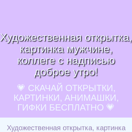
Художественная открытка,
картинка мужчине,
коллеге с надписью
доброе утро!
💗 СКАЧАЙ ОТКРЫТКИ,
КАРТИНКИ, АНИМАШКИ,
ГИФКИ БЕСПЛАТНО 💗
Художественная открытка, картинка