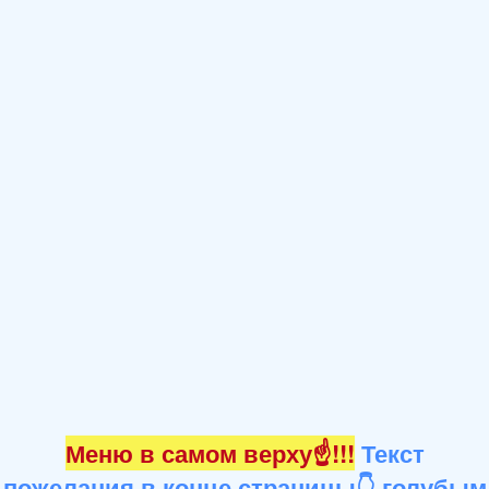
Меню в самом верху☝!!!
Текст
пожелания в конце страницы👇 голубым