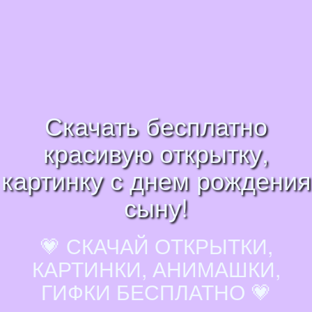
Скачать бесплатно
красивую открытку,
картинку с днем рождения
сыну!
💗 СКАЧАЙ ОТКРЫТКИ,
КАРТИНКИ, АНИМАШКИ,
ГИФКИ БЕСПЛАТНО 💗