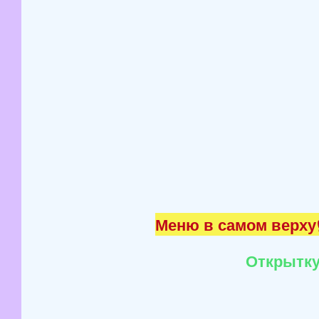
Меню в самом верху☝
Открытку