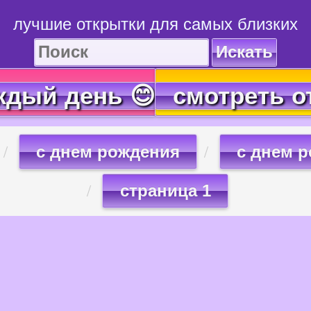
лучшие открытки для самых близких
Искать
ждый день 😊
смотреть о
с днем рождения
с днем р
страница 1