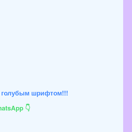
 голубым шрифтом!!!
atsApp 👇