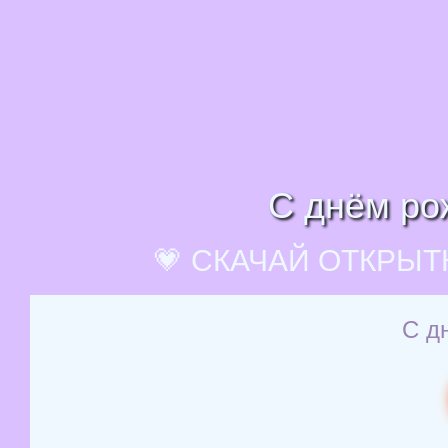
С днём рож
💗 СКАЧАЙ ОТКРЫТ
С д