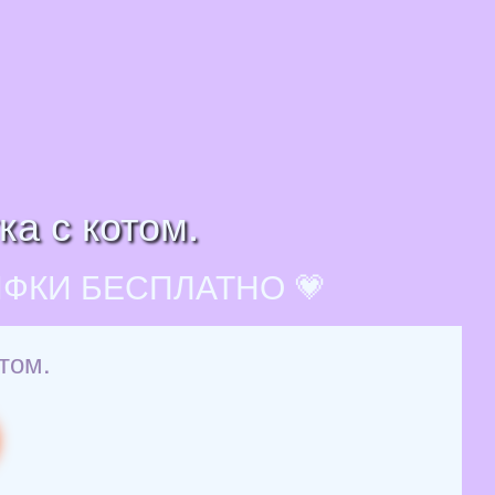
ка с котом.
ИФКИ БЕСПЛАТНО 💗
том.