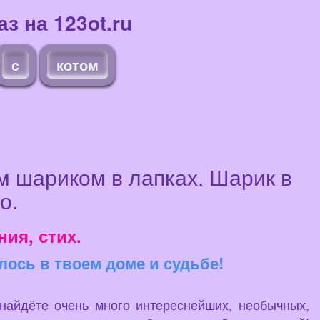
з на 123ot.ru
с
котом
 шариком в лапках. Шарик в
о.
ия, стих.
лось в твоем доме и судьбе!
 найдёте очень много интереснейших, необычных,