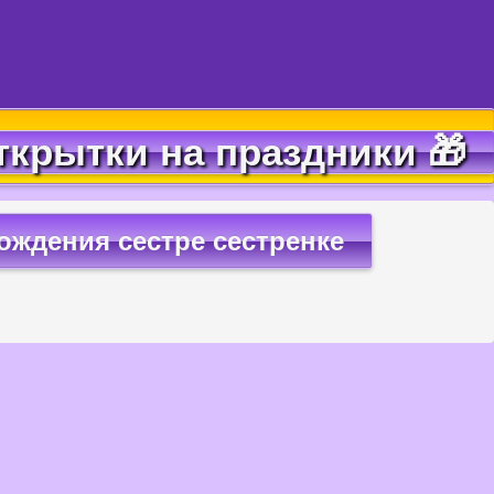
ткрытки на праздники 🎁
ождения сестре сестренке