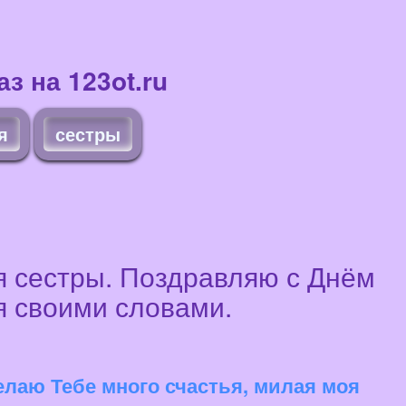
з на 123ot.ru
я
сестры
я сестры. Поздравляю с Днём
я своими словами.
елаю Тебе много счастья, милая моя