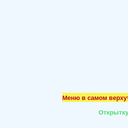
Меню в самом верху☝
Открытку