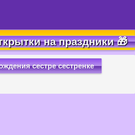
ткрытки на праздники 🎁
ождения сестре сестренке