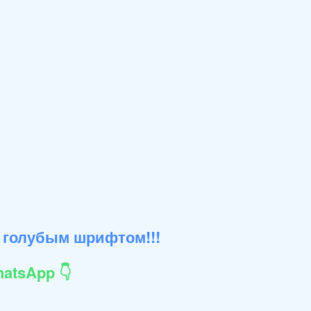
 голубым шрифтом!!!
atsApp 👇