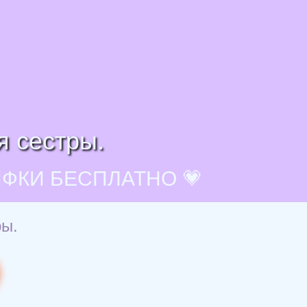
я сестры.
ИФКИ БЕСПЛАТНО 💗
ры.