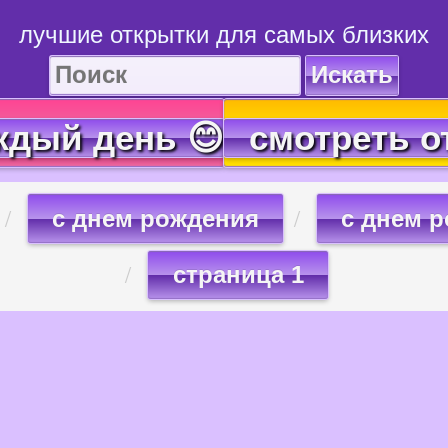
лучшие открытки для самых близких
Искать
ждый день 😊
смотреть о
с днем рождения
с днем р
страница 1