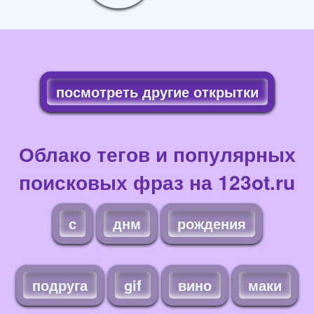
посмотреть другие открытки
Облако тегов и популярных
поисковых фраз на 123ot.ru
с
днм
рождения
подруга
gif
вино
маки