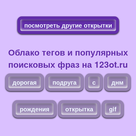
посмотреть другие открытки
Облако тегов и популярных
поисковых фраз на 123ot.ru
дорогая
подруга
с
днм
рождения
открытка
gif