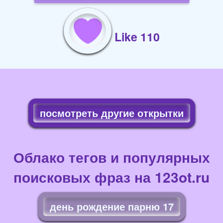
Like 110
посмотреть другие открытки
Облако тегов и популярных
поисковых фраз на 123ot.ru
день рождение парню 17