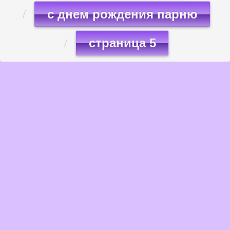
с днем рождения парню
страница 5