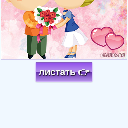
листать 👉