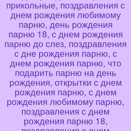
прикольные, поздравления с
днем рождения любимому
парню, день рождения
парню 18, с днем рождения
парню до слез, поздравления
с дне рождения парню, с
днем рождения парню, что
подарить парню на день
рождения, открытки с днем
рождения парню, с днем
рождения любимому парню,
поздравления с днем
рождения парню 18,
поздравления с днем