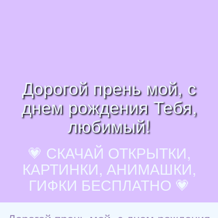
Дорогой прень мой, с
днем рождения Тебя,
любимый!
💗 СКАЧАЙ ОТКРЫТКИ,
КАРТИНКИ, АНИМАШКИ,
ГИФКИ БЕСПЛАТНО 💗