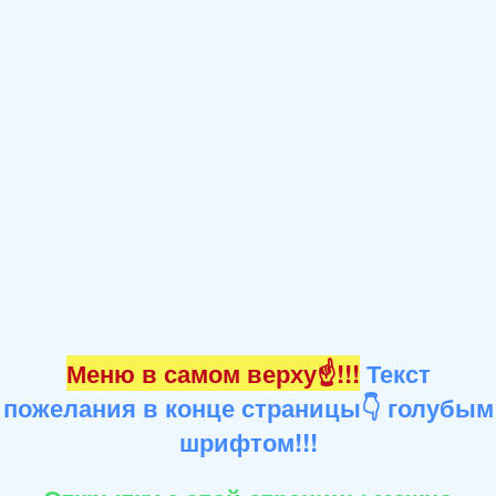
Меню в самом верху☝!!!
Текст
пожелания в конце страницы👇 голубым
шрифтом!!!