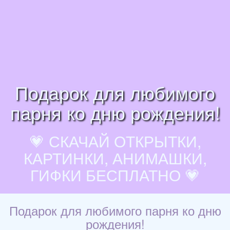
Подарок для любимого
парня ко дню рождения!
💗 СКАЧАЙ ОТКРЫТКИ,
КАРТИНКИ, АНИМАШКИ,
ГИФКИ БЕСПЛАТНО 💗
Подарок для любимого парня ко дню
рождения!