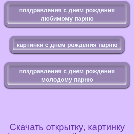
поздравления с днем рождения
любимому парню
картинки с днем рождения парню
поздравления с днем рождения
молодому парню
Скачать открытку, картинку