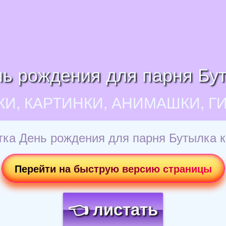
ь рождения для парня Бу
КИ, КАРТИНКИ, АНИМАШКИ, Г
ка День рождения для парня Бутылка 
Перейти на быструю версию страницы
👈 листать