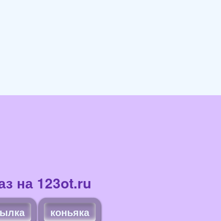
з на 123ot.ru
тылка
коньяка