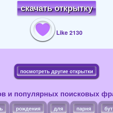
скачать открытку
Like 2130
посмотреть другие открытки
ов и популярных поисковых фра
ь
рождения
для
парня
бу