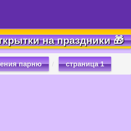
ткрытки на праздники 🎁
дения парню
страница 1