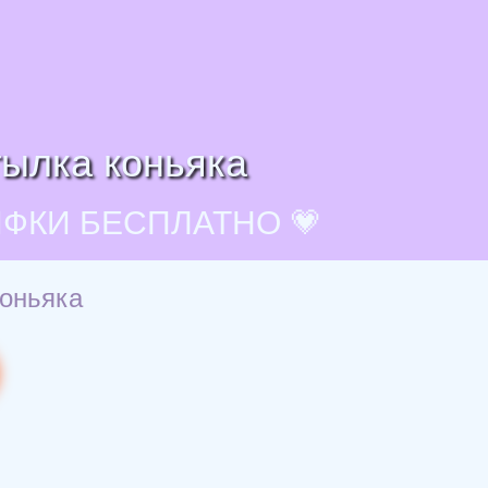
тылка коньяка
ИФКИ БЕСПЛАТНО 💗
коньяка